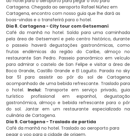
do hotel para o aeroporto para pegar o voo para
Cartagena. Chegada ao aeroporto Rafael Núñez em
Cartagena, encontro com nosso guia que lhe dará as
boas-vindas e o transferirá para o hotel.
Dia 8. Cartagena - City tour com Getsemaní
Café da manhã no hotel. Saída para uma caminhada
pela área de Getsemaní e pelo centro histórico, durante
o passeio haverá degustações gastronômicas, como
frutas endêmicas da região do Caribe, almoço no
restaurante San Pedro. Passeio panorâmico em veículo
para admirar o castelo de San Felipe e visitar a área de
Boca Grande, Castillo Grande e El Laguito. Parada no sky
bar 51 para assistir ao pôr do sol de Cartagena
acompanhado de uma bebida refrescante. Traslado para
o hotel.
Inclui:
Transporte em serviço privado, guia
turístico profissional em espanhol, degustação
gastronômica, almoço e bebida refrescante para o pôr
do sol. Jantar em um restaurante especializado na
culinária de Cartagena.
Dia 9. Cartagena - Traslado de partida
Café da manhã no hotel. Traslado ao aeroporto para
pegar o voo para a cidade de origem.