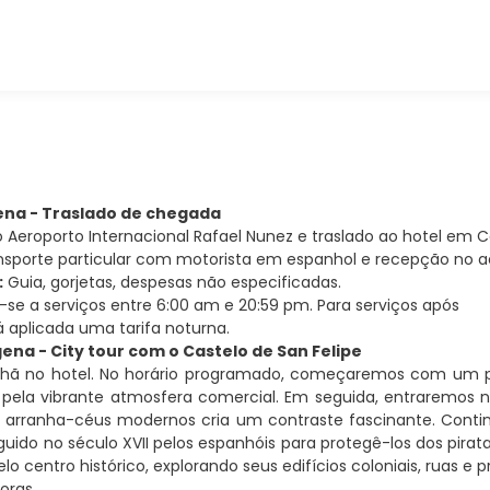
ena - Traslado de chegada
o Aeroporto Internacional Rafael Nunez e traslado ao hotel em 
nsporte particular com motorista em espanhol e recepção no a
:
Guia, gorjetas, despesas não especificadas.
-se a serviços entre 6:00 am e 20:59 pm. Para serviços após
rá aplicada uma tarifa noturna.
gena - City tour com o Castelo de San Felipe
ã no hotel. No horário programado, começaremos com um pa
 pela vibrante atmosfera comercial. Em seguida, entraremos n
e arranha-céus modernos cria um contraste fascinante. Conti
rguido no século XVII pelos espanhóis para protegê-los dos pir
o centro histórico, explorando seus edifícios coloniais, ruas e p
oras