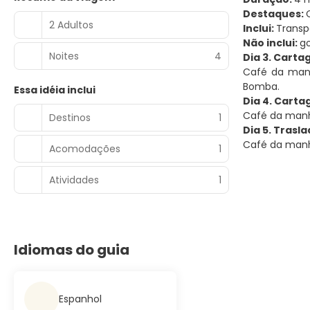
Destaques:
2 Adultos
Inclui:
Transp
Não inclui:
go
Noites
4
Dia 3. Cartag
Café da manh
Bomba.
Essa idéia inclui
Dia 4. Cartag
Café da manhã
Destinos
1
Dia 5. Trasl
Café da manhã
Acomodações
1
Atividades
1
Idiomas do guia
Espanhol