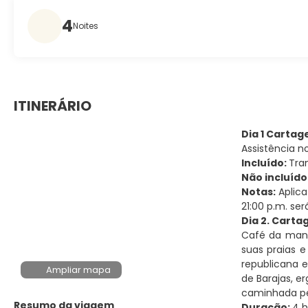
4
Noites
ITINERÁRIO
Dia 1 Cartag
Assistência n
Incluído:
Tra
Não incluído
Notas:
Aplica
21:00 p.m. se
Dia 2. Carta
Café da manh
suas praias e
republicana 
Ampliar mapa
de Barajas, e
caminhada pel
Resumo da viagem
Duração:
4 h